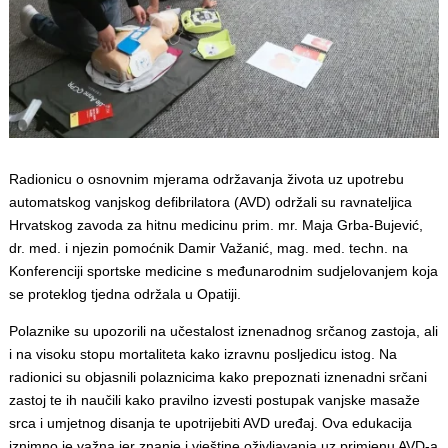
Radionicu o osnovnim mjerama održavanja života uz upotrebu
automatskog vanjskog defibrilatora (AVD) održali su ravnateljica
Hrvatskog zavoda za hitnu medicinu prim. mr. Maja Grba-Bujević,
dr. med. i njezin pomoćnik Damir Važanić, mag. med. techn. na
Konferenciji sportske medicine s međunarodnim sudjelovanjem koja
se proteklog tjedna održala u Opatiji.
Polaznike su upozorili na učestalost iznenadnog srčanog zastoja, ali
i na visoku stopu mortaliteta kako izravnu posljedicu istog. Na
radionici su objasnili polaznicima kako prepoznati iznenadni srčani
zastoj te ih naučili kako pravilno izvesti postupak vanjske masaže
srca i umjetnog disanja te upotrijebiti AVD uređaj. Ova edukacija
iznimno je važna jer znanje i vještine oživljavanja uz primjenu AVD-a