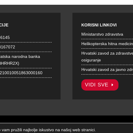
CIJE
KORISNI LINKOVI
Ministarstvo zdravstva
36145
Helikopterska hitna medici
8167072
Hrvatski zavod za zdravstv
vatska narodna banka
osiguranje
BHRHR2X)
Hrvatski zavod za javno zd
1210010051863000160
VIDI SVE
© Hrvatski zavod za hitnu medicinu 2026. | Sva prava zadržana.
vam pružili najbolje iskustvo na našoj web stranici.