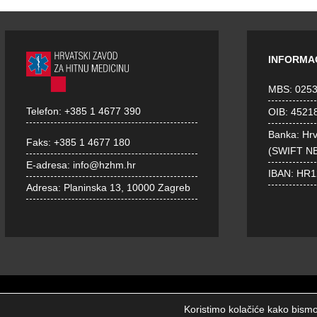
INFORMA
MBS: 025
Telefon:
+385 1 4677 390
OIB: 4521
Banka: Hr
Faks:
+385 1 4677 180
(SWIFT N
E-adresa:
info@hzhm.hr
IBAN: HR
Adresa:
Planinska 13, 10000 Zagreb
Koristimo kolačiće kako bismo 