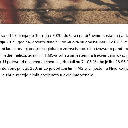
 su od 19. lipnja do 15. rujna 2020. dežurali na državnim cestama i aut
blje 2019. godine, dodatni timovi HMS-a ove su godine imali 32.62 % m
 sezoni kao izravnoj posljedici globalne zdravstvene krize izazvane pand
 jedan helikopterski tim HMS-a bili su smješteni na frekventnim lokaci
 U gotovo tri mjeseca djelovanja, zbrinuli su 71.05 % oboljelih i 28.95
intervencija, čak 250, imao je dodatni tim HMS-a smješten u Ninu koji j
je zbrinuo troje hitnih pacijenata u dvije intervencije.