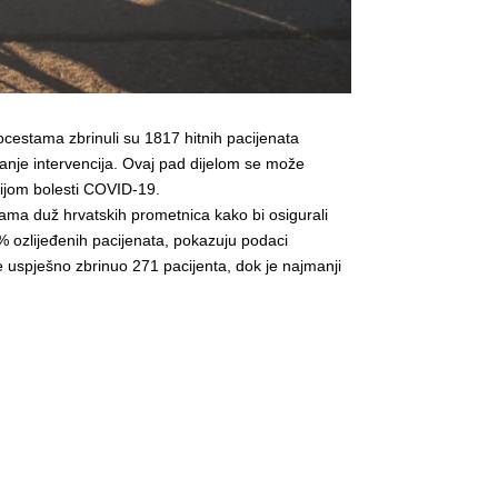
ocestama zbrinuli su 1817 hitnih pacijenata
anje intervencija. Ovaj pad dijelom se može
emijom bolesti COVID-19.
jama duž hrvatskih prometnica kako bi osigurali
 % ozlijeđenih pacijenata, pokazuju podaci
e uspješno zbrinuo 271 pacijenta, dok je najmanji