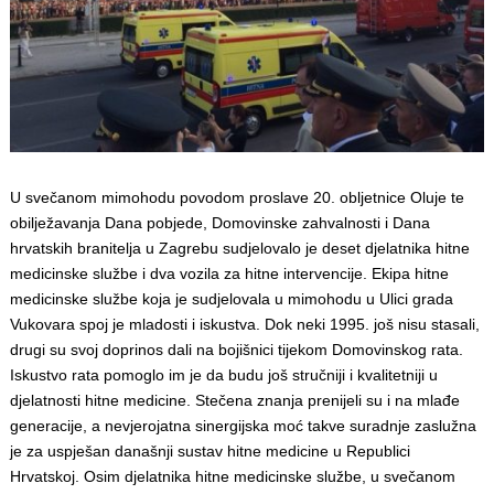
U svečanom mimohodu povodom proslave 20. obljetnice Oluje te
obilježavanja Dana pobjede, Domovinske zahvalnosti i Dana
hrvatskih branitelja u Zagrebu sudjelovalo je deset djelatnika hitne
medicinske službe i dva vozila za hitne intervencije. Ekipa hitne
medicinske službe koja je sudjelovala u mimohodu u Ulici grada
Vukovara spoj je mladosti i iskustva. Dok neki 1995. još nisu stasali,
drugi su svoj doprinos dali na bojišnici tijekom Domovinskog rata.
Iskustvo rata pomoglo im je da budu još stručniji i kvalitetniji u
djelatnosti hitne medicine. Stečena znanja prenijeli su i na mlađe
generacije, a nevjerojatna sinergijska moć takve suradnje zaslužna
je za uspješan današnji sustav hitne medicine u Republici
Hrvatskoj. Osim djelatnika hitne medicinske službe, u svečanom