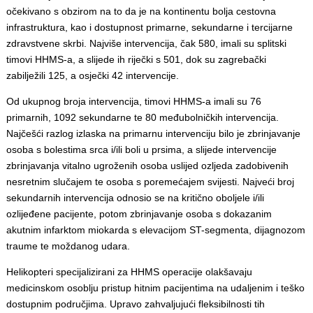
očekivano s obzirom na to da je na kontinentu bolja cestovna
infrastruktura, kao i dostupnost primarne, sekundarne i tercijarne
zdravstvene skrbi. Najviše intervencija, čak 580, imali su splitski
timovi HHMS-a, a slijede ih riječki s 501, dok su zagrebački
zabilježili 125, a osječki 42 intervencije.
Od ukupnog broja intervencija, timovi HHMS-a imali su 76
primarnih, 1092 sekundarne te 80 međubolničkih intervencija.
Najčešći razlog izlaska na primarnu intervenciju bilo je zbrinjavanje
osoba s bolestima srca i/ili boli u prsima, a slijede intervencije
zbrinjavanja vitalno ugroženih osoba uslijed ozljeda zadobivenih
nesretnim slučajem te osoba s poremećajem svijesti. Najveći broj
sekundarnih intervencija odnosio se na kritično oboljele i/ili
ozlijeđene pacijente, potom zbrinjavanje osoba s dokazanim
akutnim infarktom miokarda s elevacijom ST-segmenta, dijagnozom
traume te moždanog udara.
Helikopteri specijalizirani za HHMS operacije olakšavaju
medicinskom osoblju pristup hitnim pacijentima na udaljenim i teško
dostupnim područjima. Upravo zahvaljujući fleksibilnosti tih