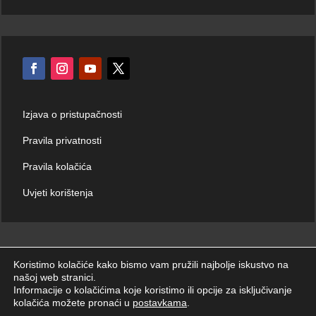
Izjava o pristupačnosti
Pravila privatnosti
Pravila kolačića
Uvjeti korištenja
Koristimo kolačiće kako bismo vam pružili najbolje iskustvo na
našoj web stranici.
© Hrvatski zavod za hitnu medicinu 2026. | Sva prava zadržana.
Informacije o kolačićima koje koristimo ili opcije za isključivanje
kolačića možete pronaći u
postavkama
.