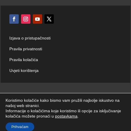
Izjava o pristupačnosti
Pravila privatnosti
Pravila kolačića
Uvjeti korištenja
Koristimo kolačiće kako bismo vam pružili najbolje iskustvo na
našoj web stranici.
© Hrvatski zavod za hitnu medicinu 2026. | Sva prava zadržana.
Informacije o kolačićima koje koristimo ili opcije za isključivanje
kolačića možete pronaći u
postavkama
.
Prihvaćam