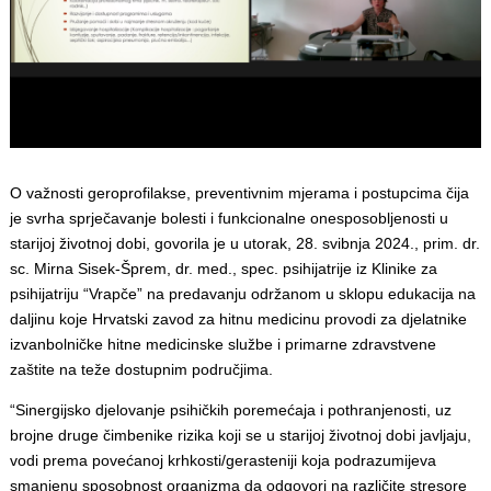
O važnosti geroprofilakse, preventivnim mjerama i postupcima čija
je svrha sprječavanje bolesti i funkcionalne onesposobljenosti u
starijoj životnoj dobi, govorila je u utorak, 28. svibnja 2024., prim. dr.
sc. Mirna Sisek-Šprem, dr. med., spec. psihijatrije iz Klinike za
psihijatriju “Vrapče” na predavanju održanom u sklopu edukacija na
daljinu koje Hrvatski zavod za hitnu medicinu provodi za djelatnike
izvanbolničke hitne medicinske službe i primarne zdravstvene
zaštite na teže dostupnim područjima.
“Sinergijsko djelovanje psihičkih poremećaja i pothranjenosti, uz
brojne druge čimbenike rizika koji se u starijoj životnoj dobi javljaju,
vodi prema povećanoj krhkosti/gerasteniji koja podrazumijeva
smanjenu sposobnost organizma da odgovori na različite stresore