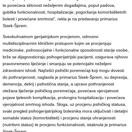
te povećava sklonost neželjenim događajima, poput padova,
gubitka funkcionalnosti, hospitalizacije, pogoršanja komorbiditetnih
bolesti i povećane smrtnost”, rekla je na predavanju primarius
Sisek-Šprem.
Sveobuhvatnom gerijatrijskom procjenom, odnosno
multidisciplinarnim kliničkim pristupom kojim se procjenjuju
medicinske, psihosocijalne i funkcionalne sposobnosti starije osobe,
brže se dijagnosticiraju psihogerijatrijski pacijenti, osigurava njihovo
pravovremeno liječenje i smanjuju se potencijalni neželjeni
zdravstveni ishodi. Najčešći psihički poremećaji koji mogu dovesti
do pothranjenosti, naglasila je primarius Sisek-Šprem, su depresija,
demencija, delirij i psihotična stanja, a upravo pothranjenost
otežava liječenje psihičkog poremećaja, povećava vjerojatnost
pojave tjelesnih komplikacija, prolongira hospitalizaciju i povećava
vjerojatnost smrtnog ishoda. Stoga, uz procjenu psihičkog statusa,
svaki pregled psihogerijatrijskog bolesnika mora uključivati i detaljni
somatski status (komorbiditeti) i procjenu stanja uhranjenosti
(nutritivni status) te procjenu funkcionalnosti, istaknula je primarius
Sisek-Šprem.