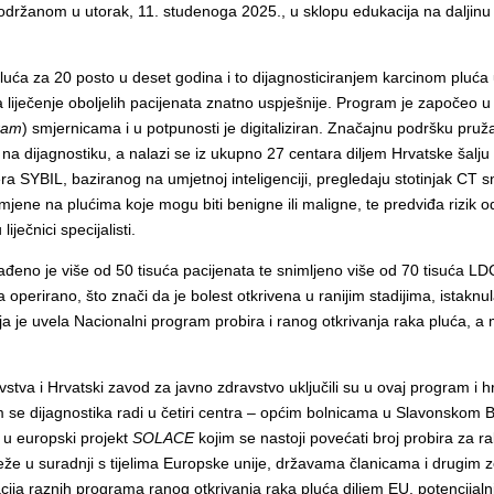
održanom u utorak, 11. studenoga 2025., u sklopu edukacija na daljinu 
 pluća za 20 posto u deset godina i to dijagnosticiranjem karcinom pluć
a liječenje oboljelih pacijenata znatno uspješnije. Program je započeo 
gram
) smjernicama i u potpunosti je digitaliziran. Značajnu podršku pru
te na dijagnostiku, a nalazi se iz ukupno 27 centara diljem Hrvatske šal
ra SYBIL, baziranog na umjetnoj inteligenciji, pregledaju stotinjak CT 
jene na plućima koje mogu biti benigne ili maligne, te predviđa rizik o
ečnici specijalisti.
đeno je više od 50 tisuća pacijenata te snimljeno više od 70 tisuća LDC
operirano, što znači da je bolest otkrivena u ranijim stadijima, istaknul
ja je uvela Nacionalni program probira i ranog otkrivanja raka pluća, 
avstva i Hrvatski zavod za javno zdravstvo uključili su u ovaj program i h
om se dijagnostika radi u četiri centra – općim bolnicama u Slavonskom
i u europski projekt
SOLACE
kojim se nastoji povećati broj probira za ra
mreže u suradnji s tijelima Europske unije, državama članicama i drug
cija raznih programa ranog otkrivanja raka pluća diljem EU, potencijaln