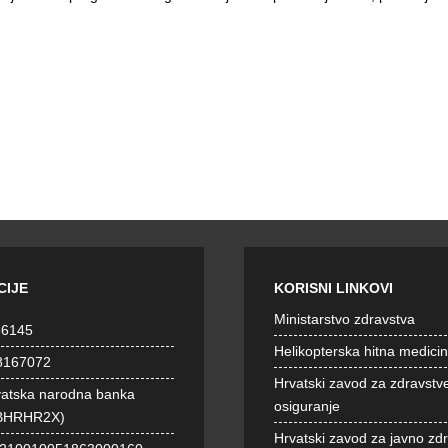
CIJE
KORISNI LINKOVI
Ministarstvo zdravstva
36145
Helikopterska hitna medici
8167072
Hrvatski zavod za zdravstv
vatska narodna banka
osiguranje
BHRHR2X)
Hrvatski zavod za javno zd