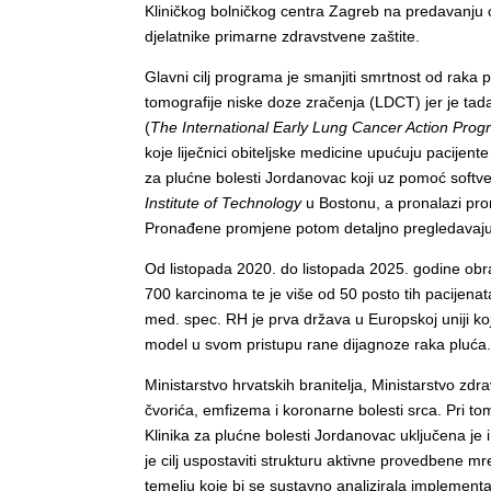
Kliničkog bolničkog centra Zagreb na predavanju 
djelatnike primarne zdravstvene zaštite.
Glavni cilj programa je smanjiti smrtnost od raka
tomografije niske doze zračenja (LDCT) jer je tad
(
The International Early Lung Cancer Action Pro
koje liječnici obiteljske medicine upućuju pacijen
za plućne bolesti Jordanovac koji uz pomoć softve
Institute of Technology
u Bostonu, a pronalazi prom
Pronađene promjene potom detaljno pregledavaju lij
Od listopada 2020. do listopada 2025. godine obra
700 karcinoma te je više od 50 posto tih pacijenata 
med. spec. RH je prva država u Europskoj uniji ko
model u svom pristupu rane dijagnoze raka pluća.
Ministarstvo hrvatskih branitelja, Ministarstvo zdr
čvorića, emfizema i koronarne bolesti srca. Pri t
Klinika za plućne bolesti Jordanovac uključena je 
je cilj uspostaviti strukturu aktivne provedbene 
temelju koje bi se sustavno analizirala implementa