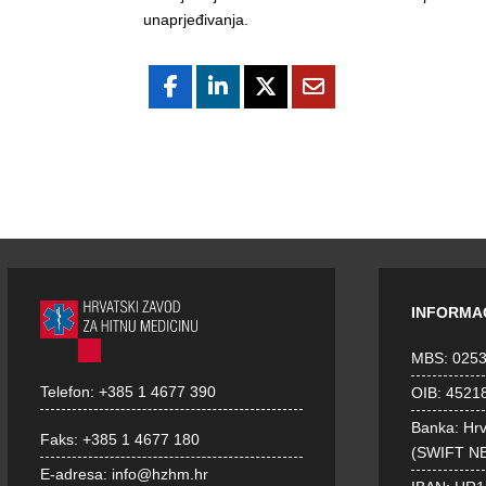
unaprjeđivanja.
INFORMA
MBS: 025
Telefon:
+385 1 4677 390
OIB: 4521
Banka: Hr
Faks:
+385 1 4677 180
(SWIFT N
E-adresa:
info@hzhm.hr