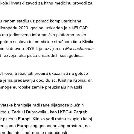
koje Hrvatski zavod za hitnu medicinu provodi za
a u ranom stadiju uz pomoć kompjuterizirane
u listopadu 2020. godine, usklađen je s i-ELCAP
ža mu jedinstvena informatička platforma preko
ju putem sustava telemedicine stručnom timu Klinike
snimki dnevno. SYBIL je razvijen na
Massachusetts
d razvoja raka pluća u narednih šest godina.
T-ova, a rezultati probira ukazali su na gotovo
a je na predavanju doc. dr. sc. Kristina Krpina, dr.
a mnoge europske zemlje preuzimaju hrvatski
rvatske branitelje radi rane dijagnoze plućnih
 Brodu, Zadru i Dubrovniku, kao i KBC-u Zagreb.
k pluća u Europi. Klinika vodi radnu skupinu kojoj
im zemljama Europskog gospodarskog prostora, na
i nedostatci i potrebe te mogućnosti