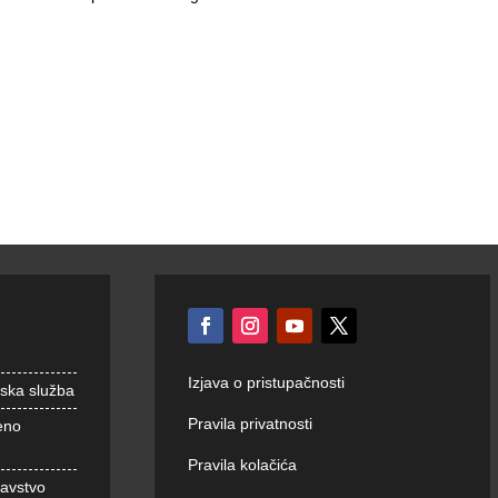
Izjava o pristupačnosti
nska služba
Pravila privatnosti
eno
Pravila kolačića
ravstvo