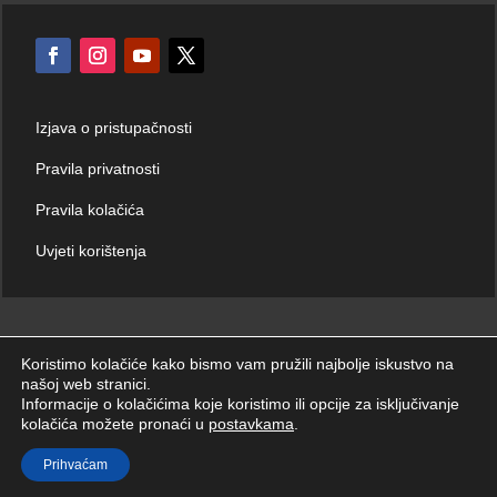
Izjava o pristupačnosti
Pravila privatnosti
Pravila kolačića
Uvjeti korištenja
Koristimo kolačiće kako bismo vam pružili najbolje iskustvo na
našoj web stranici.
© Hrvatski zavod za hitnu medicinu 2026. | Sva prava zadržana.
Informacije o kolačićima koje koristimo ili opcije za isključivanje
kolačića možete pronaći u
postavkama
.
Prihvaćam