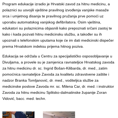
Program edukacije izradio je Hrvatski zavod za hitnu medicinu, a
polaznici su usvojili vještine pravilnog izvođenja vanjske masaže
srca i umjetnog disanja te pravilnog pružanja prve pomoći uz
uporabu automatskog vanjskog defibrilatora. Osim vještina,
edukatori su polaznicima objasnili kako prepoznati srčani zastoj te
kako i kada pozvati hitnu medicinsku službu, a također su ih
upoznali s telefonskim uputama koje će im dati medicinski dispečer
prema Hrvatskom indeksu prijema hitnog poziva.
Edukacija se održala u Centru za specijalističko osposobljavanje u
Divuljama, a provele su je zamjenica ravnateljice Hrvatskog zavoda
za hitnu medicinu dr. sc. Ingrid Bošan-Kilibarda, dr. med., zatim
pomoćnica ravnateljice Zavoda za kvalitetu zdravstvene zaštite i
nadzor Branka Tomljanović, dr. med., voditeljica službe za
medicinske poslove Zavoda mr. sc. Milena Car, dr. med. i instruktor
Zavoda za hitnu medicinu Splitsko-dalmatinske županije Zoran
Vidović, bacc. med. techn.