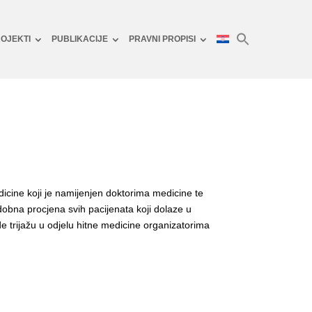
OJEKTI
PUBLIKACIJE
PRAVNI PROPISI
edicine koji je namijenjen doktorima medicine te
odobna procjena svih pacijenata koji dolaze u
 trijažu u odjelu hitne medicine organizatorima