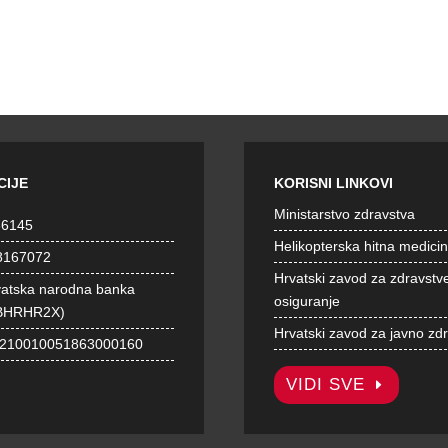
CIJE
KORISNI LINKOVI
Ministarstvo zdravstva
36145
Helikopterska hitna medici
8167072
Hrvatski zavod za zdravstv
vatska narodna banka
osiguranje
BHRHR2X)
Hrvatski zavod za javno zd
1210010051863000160
VIDI SVE