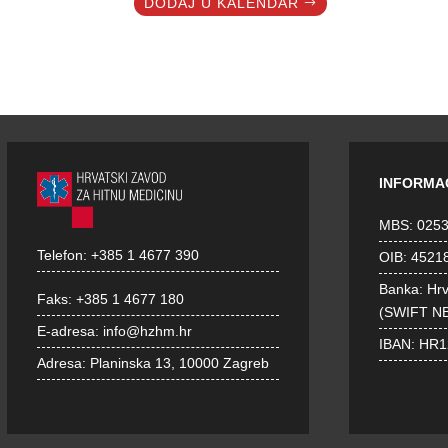
DODAJ U KALENDAR
INFORMA
MBS: 025
Telefon:
+385 1 4677 390
OIB: 4521
Banka: Hr
Faks:
+385 1 4677 180
(SWIFT N
E-adresa:
info@hzhm.hr
IBAN: HR
Adresa:
Planinska 13, 10000 Zagreb