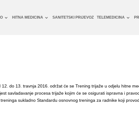
NO
HITNA MEDICINA
SANITETSKI PRIJEVOZ
TELEMEDICINA
PR
d 12. do 13. travnja 2016. održat će se Trening trijaže u odjelu hitne m
jest savladavanje procesa trijaže kojim će se osigurati ispravna i prav
 treninga sukladno Standardu osnovnog treninga za radnike koji provode