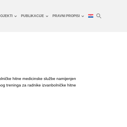
OJEKTI
PUBLIKACIJE
PRAVNI PROPISI
lničke hitne medicinske službe namijenjen
g treninga za radnike izvanbolničke hitne