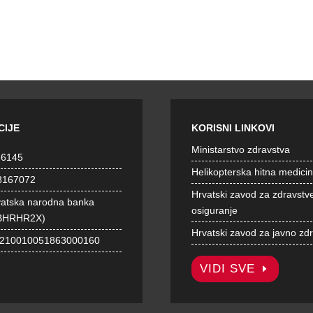
CIJE
KORISNI LINKOVI
Ministarstvo zdravstva
36145
Helikopterska hitna medici
8167072
Hrvatski zavod za zdravstv
vatska narodna banka
osiguranje
BHRHR2X)
Hrvatski zavod za javno zd
1210010051863000160
VIDI SVE