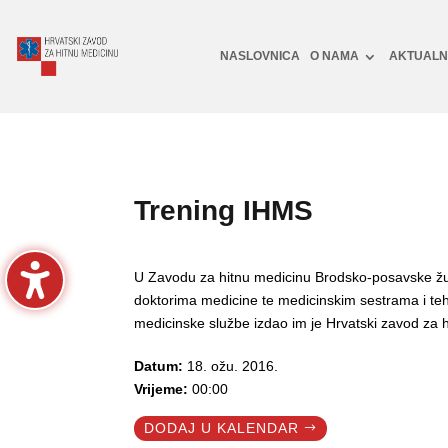
NASLOVNICA
O NAMA
AKTUAL
Trening IHMS
U Zavodu za hitnu medicinu Brodsko-posavske žup
doktorima medicine te medicinskim sestrama i te
medicinske službe izdao im je Hrvatski zavod za 
Datum:
18. ožu. 2016.
Vrijeme:
00:00
DODAJ U KALENDAR