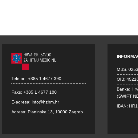
INFORMA
MBS: 025
Telefon:
+385 1 4677 390
OIB: 4521
Banka: Hr
Faks:
+385 1 4677 180
(SWIFT N
E-adresa:
info@hzhm.hr
IBAN: HR
Adresa:
Planinska 13, 10000 Zagreb