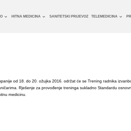
NO
HITNA MEDICINA
SANITETSKI PRIJEVOZ
TELEMEDICINA
PR
anije od 18. do 20. ožujka 2016. održat će se Trening radnika izvanbo
hničarima. Rješenje za provođenje treninga sukladno Standardu osnovno
hitnu medicinu.