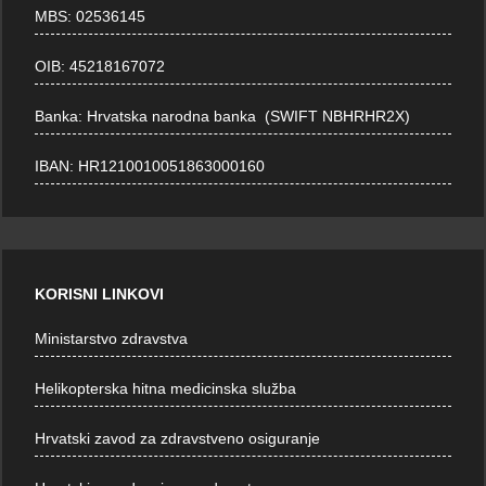
MBS: 02536145
OIB: 45218167072
Banka: Hrvatska narodna banka (SWIFT NBHRHR2X)
IBAN: HR1210010051863000160
KORISNI LINKOVI
Ministarstvo zdravstva
Helikopterska hitna medicinska služba
Hrvatski zavod za zdravstveno osiguranje