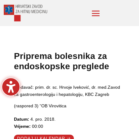
Priprema bolesnika za
endoskopske preglede
Predavač: prim. dr. sc. Hrvoje Iveković, dr. med.Zavod
za gastroenterologiju i hepatologiju, KBC Zagreb
(raspored 3) “OB Virovitica
Datum:
4. pro. 2018.
Vrijeme:
00:00
DODAJ U KALENDAR