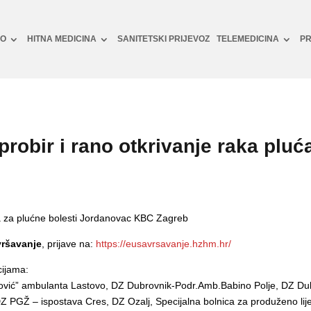
NO
HITNA MEDICINA
SANITETSKI PRIJEVOZ
TELEMEDICINA
PR
robir i rano otkrivanje raka pluć
ka za plućne bolesti Jordanovac KBC Zagreb
vršavanje
, prijave na:
https://eusavrsavanje.hzhm.hr/
cijama:
lović” ambulanta Lastovo, DZ Dubrovnik-Podr.Amb.Babino Polje, DZ Du
DZ PGŽ – ispostava Cres, DZ Ozalj, Specijalna bolnica za produženo l