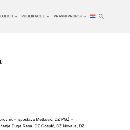
OJEKTI
PUBLIKACIJE
PRAVNI PROPISI
a
brovnik – ispostava Metković, DZ PGŽ –
iječenje Duga Resa, DZ Gospić, DZ Novalja, DZ