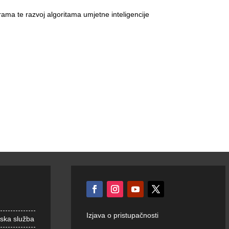
rama te razvoj algoritama umjetne inteligencije
Izjava o pristupačnosti
nska služba