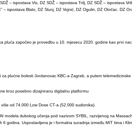
DŽ – ispostava Vis, DZ SDŽ – ispostava Trilj, DZ SDŽ – ispostava Vrli
ć” – ispostava Blato, DZ Slunj, DZ Vojnić, DZ Ogulin, DZ Otočac. DZ O
raka pluća započeo je provedbu u 10. mjesecu 2020. godine kao prvi na
nici za plućne bolesti Jordanovac KBC-a Zagreb, a putem telemedicinsk
cine kroz posebno dizajniranu digitalnu platformu
. : više od 74.000 Low Dose CT-a (52.000 sudionika).
 AI modela dubokog učenja pod nazivom SYBIL, razvijenog na Massachus
nih 6 godina. Uspostavljena je i formalna suradnja između MIT tima i K