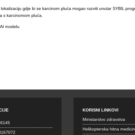
lokalizaciju gdje bi se karcinom pluća mogao razviti unutar SYBIL prog
ka s karcinomom pluća.
L AI modelu.
CIJE
KORISNI LINKOVI
Ministarstvo zdravstva
36145
Helikopterska hitna medici
8167072