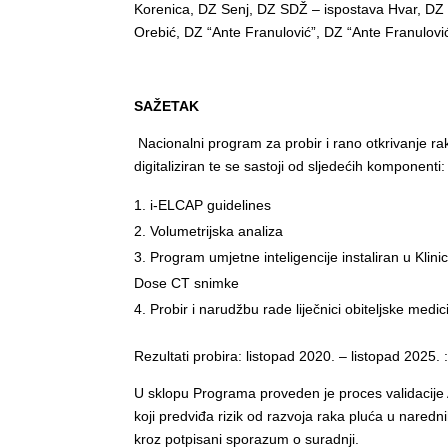
Korenica, DZ Senj, DZ SDŽ – ispostava Hvar, DZ S
Orebić, DZ “Ante Franulović”, DZ “Ante Franulovi
SAŽETAK
Nacionalni program za probir i rano otkrivanje 
digitaliziran te se sastoji od sljedećih komponenti:
i-ELCAP guidelines
Volumetrijska analiza
Program umjetne inteligencije instaliran u Kli
Dose CT snimke
Probir i narudžbu rade liječnici obiteljske medi
Rezultati probira: listopad 2020. – listopad 2025
U sklopu Programa proveden je proces validacije
koji predviđa rizik od razvoja raka pluća u nared
kroz potpisani sporazum o suradnji.