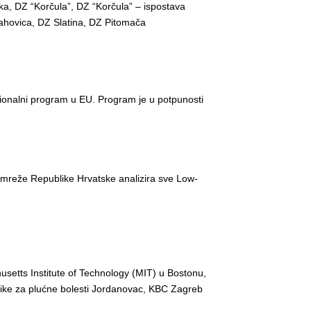
ka, DZ “Korčula”, DZ “Korčula” – ispostava
rahovica, DZ Slatina, DZ Pitomača
cionalni program u EU. Program je u potpunosti
e mreže Republike Hrvatske analizira sve Low-
etts Institute of Technology (MIT) u Bostonu,
linike za plućne bolesti Jordanovac, KBC Zagreb