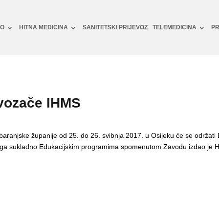
NO
HITNA MEDICINA
SANITETSKI PRIJEVOZ
TELEMEDICINA
PR
 vozače IHMS
baranjske županije od 25. do 26. svibnja 2017. u Osijeku će se održati
inga sukladno Edukacijskim programima spomenutom Zavodu izdao je Hr