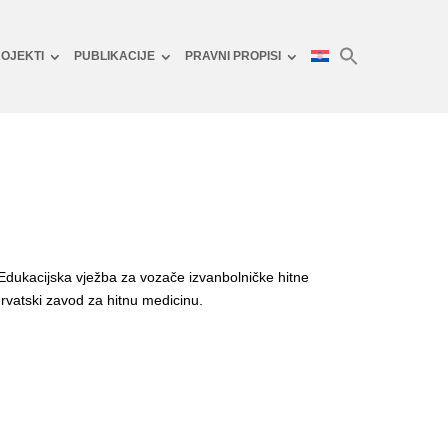
OJEKTI
PUBLIKACIJE
PRAVNI PROPISI
 Edukacijska vježba za vozače izvanbolničke hitne
vatski zavod za hitnu medicinu.