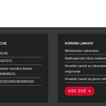
CIJE
KORISNI LINKOVI
Ministarstvo zdravstva
36145
Helikopterska hitna medici
8167072
Hrvatski zavod za zdravstv
vatska narodna banka
osiguranje
BHRHR2X)
Hrvatski zavod za javno zd
1210010051863000160
VIDI SVE