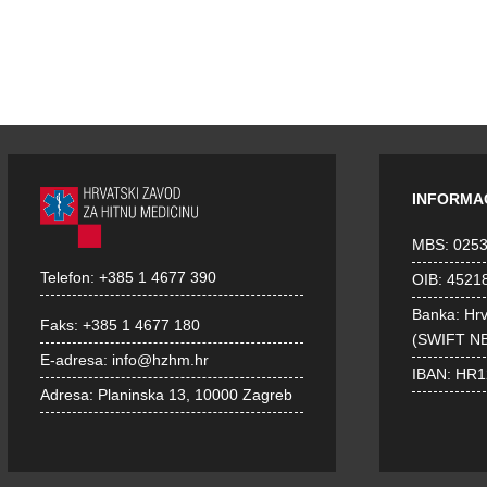
INFORMA
MBS: 025
Telefon:
+385 1 4677 390
OIB: 4521
Banka: Hr
Faks:
+385 1 4677 180
(SWIFT N
E-adresa:
info@hzhm.hr
IBAN: HR
Adresa:
Planinska 13, 10000 Zagreb