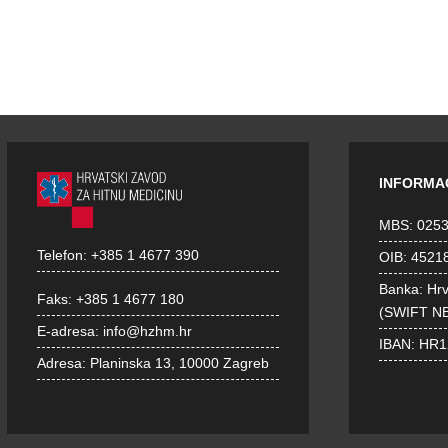
INFORMA
MBS: 025
Telefon:
+385 1 4677 390
OIB: 4521
Banka: Hr
Faks:
+385 1 4677 180
(SWIFT N
E-adresa:
info@hzhm.hr
IBAN: HR
Adresa:
Planinska 13, 10000 Zagreb