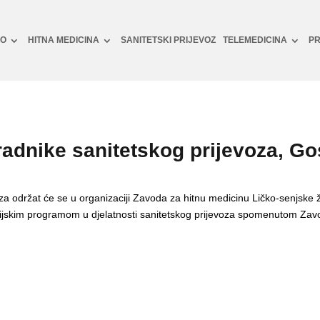
NO
HITNA MEDICINA
SANITETSKI PRIJEVOZ
TELEMEDICINA
PR
adnike sanitetskog prijevoza, Go
za održat će se u organizaciji Zavoda za hitnu medicinu Ličko-senjske 
ijskim programom u djelatnosti sanitetskog prijevoza spomenutom Zavo