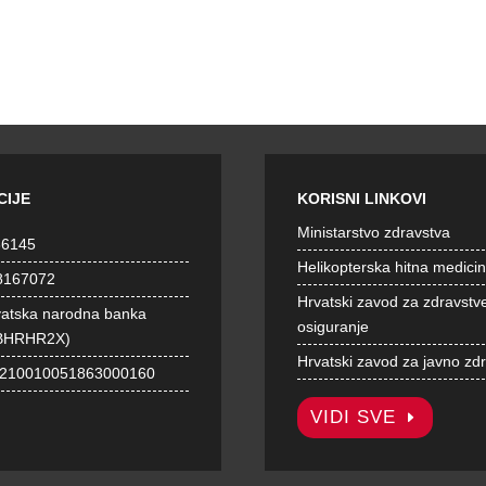
CIJE
KORISNI LINKOVI
Ministarstvo zdravstva
36145
Helikopterska hitna medici
8167072
Hrvatski zavod za zdravstv
vatska narodna banka
osiguranje
BHRHR2X)
Hrvatski zavod za javno zd
1210010051863000160
VIDI SVE