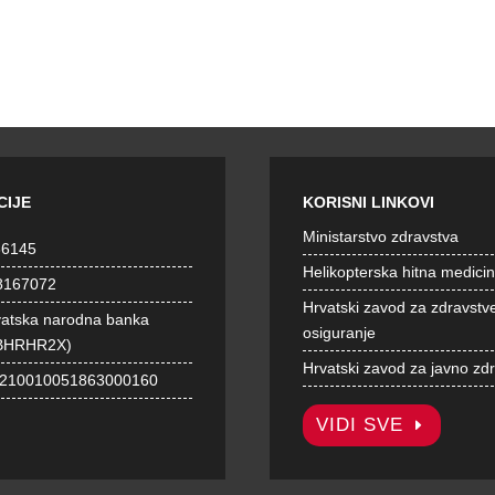
CIJE
KORISNI LINKOVI
Ministarstvo zdravstva
36145
Helikopterska hitna medici
8167072
Hrvatski zavod za zdravstv
vatska narodna banka
osiguranje
BHRHR2X)
Hrvatski zavod za javno zd
1210010051863000160
VIDI SVE