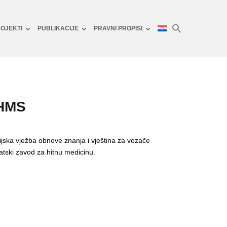
OJEKTI
PUBLIKACIJE
PRAVNI PROPISI
IHMS
jska vježba obnove znanja i vještina za vozače
tski zavod za hitnu medicinu.