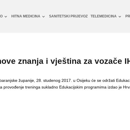
NO
HITNA MEDICINA
SANITETSKI PRIJEVOZ
TELEMEDICINA
PR
ove znanja i vještina za vozače 
baranjske županije, 28. studenog 2017. u Osijeku će se održati Edukaci
za provođenje treninga sukladno Edukacijskim programima izdao je Hrva