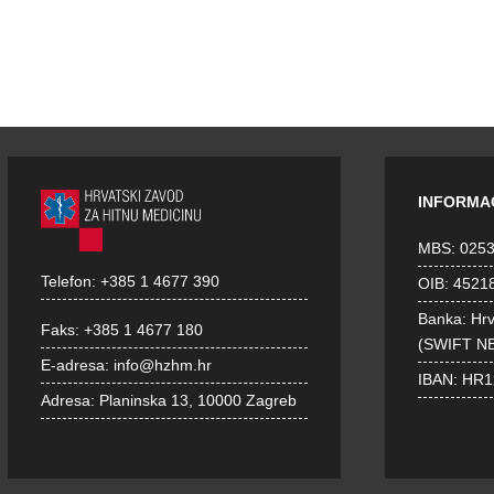
INFORMA
MBS: 025
Telefon:
+385 1 4677 390
OIB: 4521
Banka: Hr
Faks:
+385 1 4677 180
(SWIFT N
E-adresa:
info@hzhm.hr
IBAN: HR
Adresa:
Planinska 13, 10000 Zagreb