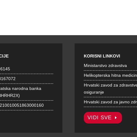
CIJE
KORISNI LINKOVI
Ministarstvo zdravstva
36145
Helikopterska hitna medici
8167072
Hrvatski zavod za zdravstv
vatska narodna banka
osiguranje
BHRHR2X)
Hrvatski zavod za javno zd
1210010051863000160
VIDI SVE