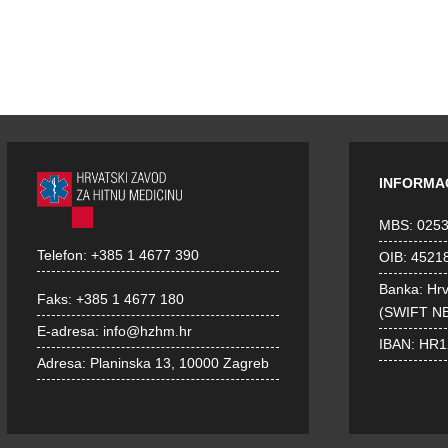
INFORMA
MBS: 025
Telefon:
+385 1 4677 390
OIB: 4521
Banka: Hr
Faks:
+385 1 4677 180
(SWIFT N
E-adresa:
info@hzhm.hr
IBAN: HR
Adresa:
Planinska 13, 10000 Zagreb