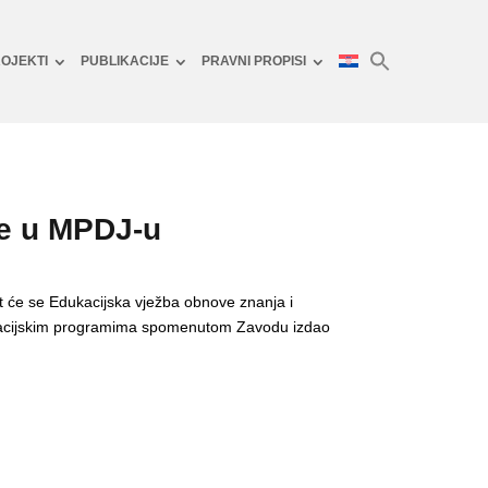
OJEKTI
PUBLIKACIJE
PRAVNI PROPISI
re u MPDJ-u
t će se Edukacijska vježba obnove znanja i
dukacijskim programima spomenutom Zavodu izdao