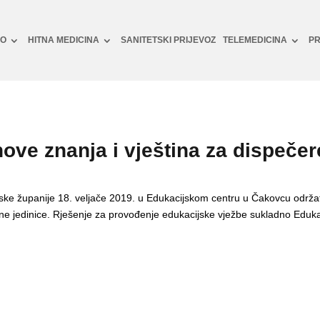
NO
HITNA MEDICINA
SANITETSKI PRIJEVOZ
TELEMEDICINA
PR
ove znanja i vještina za dispeče
ske županije 18. veljače 2019. u Edukacijskom centru u Čakovcu održa
avne jedinice. Rješenje za provođenje edukacijske vježbe sukladno E