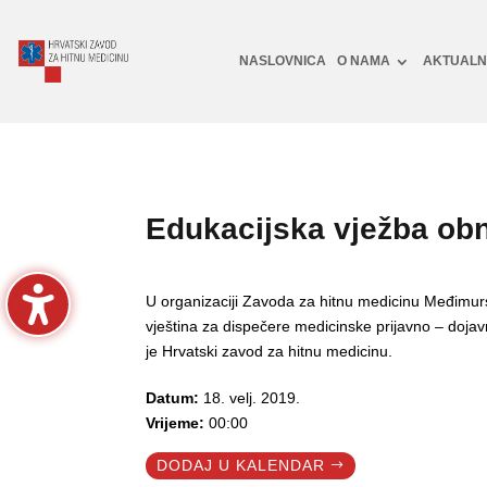
NASLOVNICA
O NAMA
AKTUAL
Edukacijska vježba obn
U organizaciji Zavoda za hitnu medicinu Međimur
vještina za dispečere medicinske prijavno – doj
je Hrvatski zavod za hitnu medicinu.
Datum:
18. velj. 2019.
Vrijeme:
00:00
DODAJ U KALENDAR