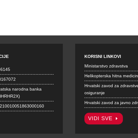
CIJE
KORISNI LINKOVI
Ministarstvo zdravstva
36145
Helikopterska hitna medici
8167072
Hrvatski zavod za zdravstv
vatska narodna banka
osiguranje
BHRHR2X)
Hrvatski zavod za javno zd
1210010051863000160
VIDI SVE