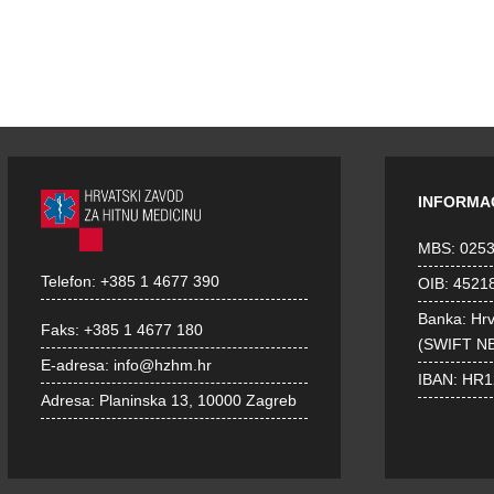
INFORMA
MBS: 025
Telefon:
+385 1 4677 390
OIB: 4521
Banka: Hr
Faks:
+385 1 4677 180
(SWIFT N
E-adresa:
info@hzhm.hr
IBAN: HR
Adresa:
Planinska 13, 10000 Zagreb