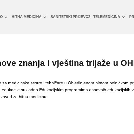
NO
HITNA MEDICINA
SANITETSKI PRIJEVOZ
TELEMEDICINA
PR
ove znanja i vještina trijaže u O
že za medicinske sestre i tehničare u Objedinjenom hitnom bolničkom pri
edukacije sukladno Edukacijskim programima osnovnih edukacijskih vježb
 zavod za hitnu medicinu.