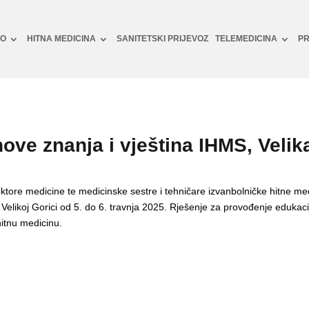
NO
HITNA MEDICINA
SANITETSKI PRIJEVOZ
TELEMEDICINA
PR
ove znanja i vještina IHMS, Velik
ktore medicine te medicinske sestre i tehničare izvanbolničke hitne med
Velikoj Gorici od 5. do 6. travnja 2025. Rješenje za provođenje eduka
itnu medicinu.