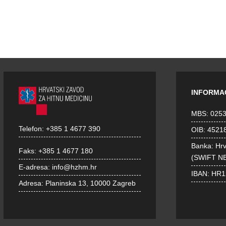
INFORMA
MBS: 025
Telefon:
+385 1 4677 390
OIB: 4521
Banka: Hr
Faks:
+385 1 4677 180
(SWIFT N
E-adresa:
info@hzhm.hr
IBAN: HR
Adresa:
Planinska 13, 10000 Zagreb