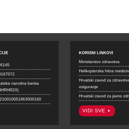
CIJE
KORISNI LINKOVI
Ministarstvo zdravstva
36145
Helikopterska hitna medici
8167072
Hrvatski zavod za zdravstv
vatska narodna banka
osiguranje
BHRHR2X)
Hrvatski zavod za javno zd
1210010051863000160
VIDI SVE