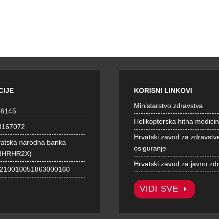
CIJE
KORISNI LINKOVI
Ministarstvo zdravstva
36145
Helikopterska hitna medici
8167072
Hrvatski zavod za zdravstv
vatska narodna banka
osiguranje
BHRHR2X)
Hrvatski zavod za javno zd
1210010051863000160
VIDI SVE