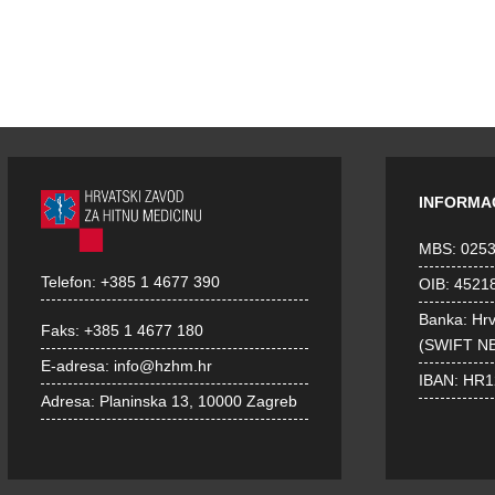
INFORMA
MBS: 025
Telefon:
+385 1 4677 390
OIB: 4521
Banka: Hr
Faks:
+385 1 4677 180
(SWIFT N
E-adresa:
info@hzhm.hr
IBAN: HR
Adresa:
Planinska 13, 10000 Zagreb