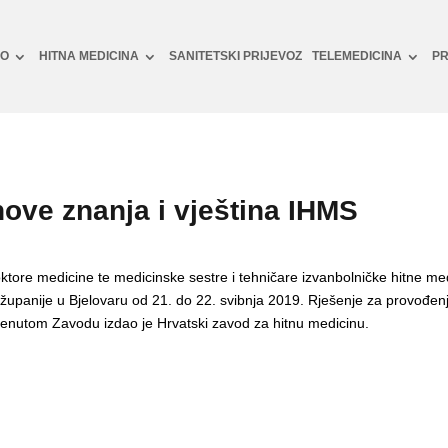
NO
HITNA MEDICINA
SANITETSKI PRIJEVOZ
TELEMEDICINA
PR
ove znanja i vještina IHMS
ktore medicine te medicinske sestre i tehničare izvanbolničke hitne med
županije u Bjelovaru od 21. do 22. svibnja 2019. Rješenje za provođen
menutom Zavodu izdao je Hrvatski zavod za hitnu medicinu.