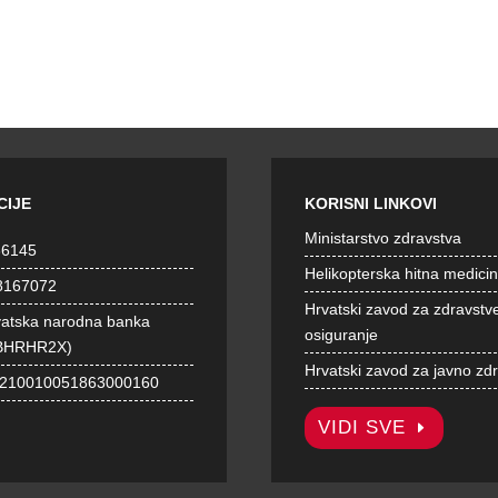
CIJE
KORISNI LINKOVI
Ministarstvo zdravstva
36145
Helikopterska hitna medici
8167072
Hrvatski zavod za zdravstv
vatska narodna banka
osiguranje
BHRHR2X)
Hrvatski zavod za javno zd
1210010051863000160
VIDI SVE