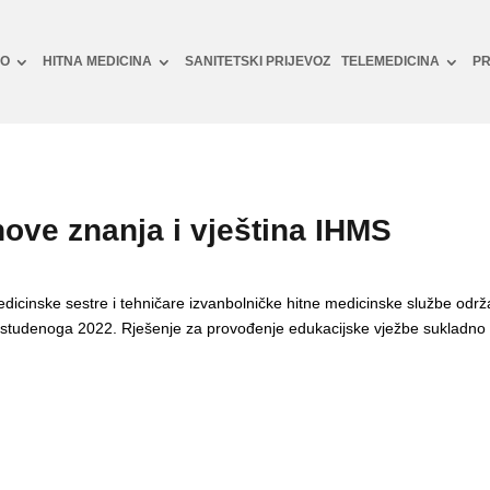
NO
HITNA MEDICINA
SANITETSKI PRIJEVOZ
TELEMEDICINA
PR
ove znanja i vještina IHMS
dicinske sestre i tehničare izvanbolničke hitne medicinske službe održ
o 9. studenoga 2022. Rješenje za provođenje edukacijske vježbe sukl