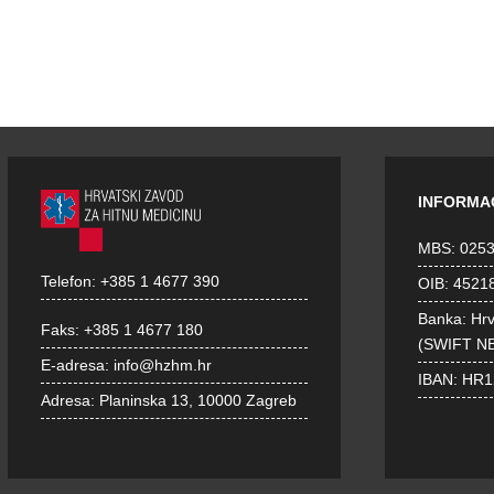
INFORMA
MBS: 025
Telefon:
+385 1 4677 390
OIB: 4521
Banka: Hr
Faks:
+385 1 4677 180
(SWIFT N
E-adresa:
info@hzhm.hr
IBAN: HR
Adresa:
Planinska 13, 10000 Zagreb