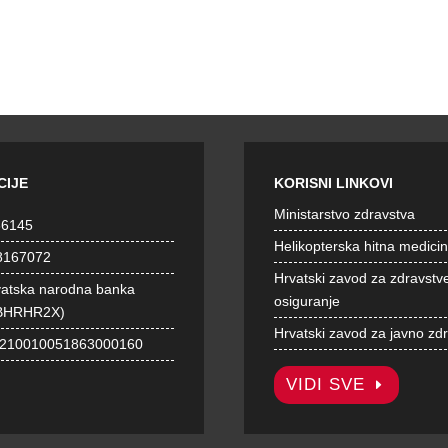
CIJE
KORISNI LINKOVI
Ministarstvo zdravstva
36145
Helikopterska hitna medici
8167072
Hrvatski zavod za zdravstv
vatska narodna banka
osiguranje
BHRHR2X)
Hrvatski zavod za javno zd
1210010051863000160
VIDI SVE