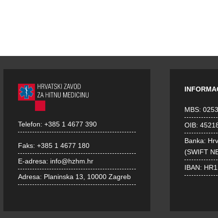
INFORMA
MBS: 025
Telefon:
+385 1 4677 390
OIB: 4521
Banka: Hr
Faks:
+385 1 4677 180
(SWIFT N
E-adresa:
info@hzhm.hr
IBAN: HR
Adresa:
Planinska 13, 10000 Zagreb