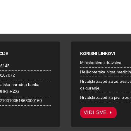
CIJE
KORISNI LINKOVI
Ministarstvo zdravstva
36145
Helikopterska hitna medici
8167072
Hrvatski zavod za zdravstv
vatska narodna banka
osiguranje
BHRHR2X)
Hrvatski zavod za javno zd
1210010051863000160
VIDI SVE