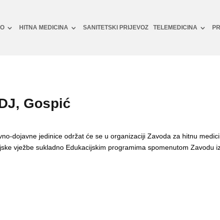
NO
HITNA MEDICINA
SANITETSKI PRIJEVOZ
TELEMEDICINA
PR
DJ, Gospić
vno-dojavne jedinice održat će se u organizaciji Zavoda za hitnu medic
ijske vježbe sukladno Edukacijskim programima spomenutom Zavodu izd