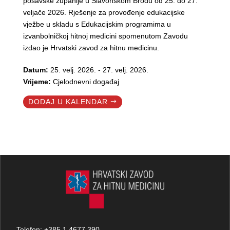
posavske županije u Slavonskom Brodu od 25. do 27.
veljače 2026. Rješenje za provođenje edukacijske
vježbe u skladu s Edukacijskim programima u
izvanbolničkoj hitnoj medicini spomenutom Zavodu
izdao je Hrvatski zavod za hitnu medicinu.
Datum:
25. velj. 2026. - 27. velj. 2026.
Vrijeme:
Cjelodnevni događaj
DODAJ U KALENDAR
Telefon:
+385 1 4677 390