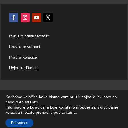
Izjava o pristupačnosti
Pravila privatnosti
Pravila kolačića
Uvjeti korištenja
Koristimo kolačiće kako bismo vam pružili najbolje iskustvo na
našoj web stranici.
© Hrvatski zavod za hitnu medicinu 2026. | Sva prava zadržana.
Informacije o kolačićima koje koristimo ili opcije za isključivanje
kolačića možete pronaći u
postavkama
.
Prihvaćam