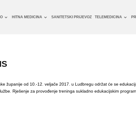
NO
HITNA MEDICINA
SANITETSKI PRIJEVOZ
TELEMEDICINA
PR
MS
ske županije od 10.-12. veljače 2017. u Ludbregu održat će se edukaci
službe. Rješenje za provođenje treninga sukladno edukacijskim program