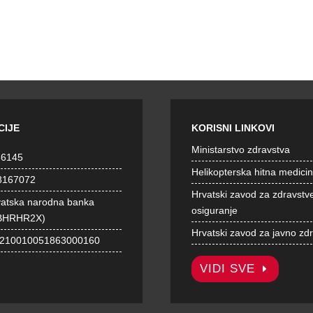
CIJE
KORISNI LINKOVI
Ministarstvo zdravstva
36145
Helikopterska hitna medici
8167072
Hrvatski zavod za zdravstv
vatska narodna banka
osiguranje
BHRHR2X)
Hrvatski zavod za javno zd
1210010051863000160
VIDI SVE