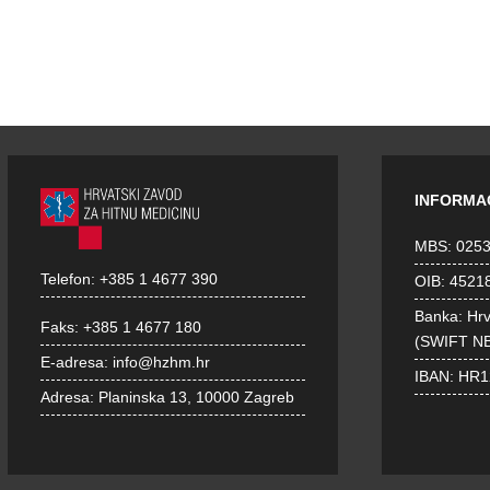
INFORMA
MBS: 025
Telefon:
+385 1 4677 390
OIB: 4521
Banka: Hr
Faks:
+385 1 4677 180
(SWIFT N
E-adresa:
info@hzhm.hr
IBAN: HR
Adresa:
Planinska 13, 10000 Zagreb