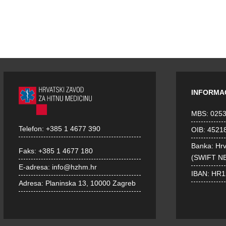
INFORMA
MBS: 025
Telefon:
+385 1 4677 390
OIB: 4521
Banka: Hr
Faks:
+385 1 4677 180
(SWIFT N
E-adresa:
info@hzhm.hr
IBAN: HR
Adresa:
Planinska 13, 10000 Zagreb