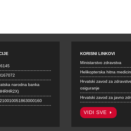
CIJE
KORISNI LINKOVI
Ministarstvo zdravstva
36145
Helikopterska hitna medici
8167072
Hrvatski zavod za zdravstv
vatska narodna banka
osiguranje
BHRHR2X)
Hrvatski zavod za javno zd
1210010051863000160
VIDI SVE