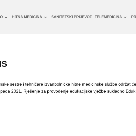
NO
HITNA MEDICINA
SANITETSKI PRIJEVOZ
TELEMEDICINA
PR
MS
ske sestre i tehničare izvanbolničke hitne medicinske službe održat će
istopada 2021. Rješenje za provođenje edukacijske vježbe sukladno E