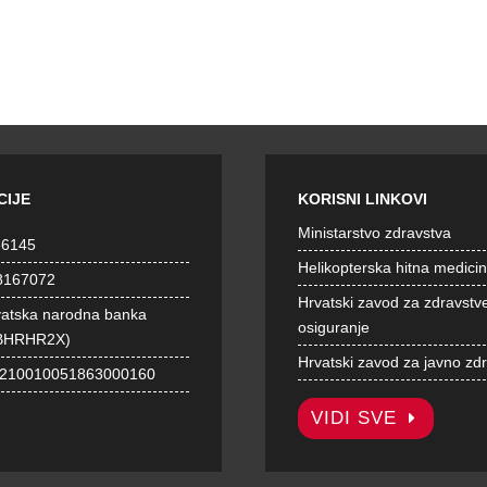
CIJE
KORISNI LINKOVI
Ministarstvo zdravstva
36145
Helikopterska hitna medici
8167072
Hrvatski zavod za zdravstv
vatska narodna banka
osiguranje
BHRHR2X)
Hrvatski zavod za javno zd
1210010051863000160
VIDI SVE