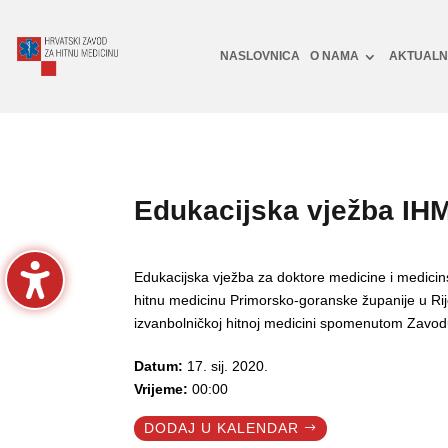
NASLOVNICA
O NAMA
AKTUAL
Edukacijska vježba IH
Edukacijska vježba za doktore medicine i medici
hitnu medicinu Primorsko-goranske županije u Ri
izvanbolničkoj hitnoj medicini spomenutom Zavodu
Datum:
17. sij. 2020.
Vrijeme:
00:00
DODAJ U KALENDAR