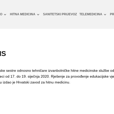
NO
HITNA MEDICINA
SANITETSKI PRIJEVOZ
TELEMEDICINA
PR
MS
nske sestre odnosno tehničare izvanbolničke hitne medicinske službe o
jeci od 17. do 19. siječnja 2020. Rješenje za provođenje edukacijske 
 izdao je Hrvatski zavod za hitnu medicinu.