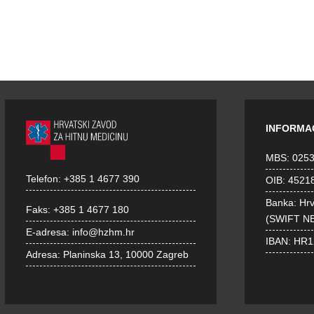
INFORMA
MBS: 025
Telefon:
+385 1 4677 390
OIB: 4521
Banka: Hr
Faks:
+385 1 4677 180
(SWIFT N
E-adresa:
info@hzhm.hr
IBAN: HR
Adresa:
Planinska 13, 10000 Zagreb