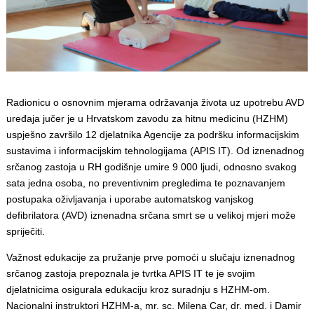
Radionicu o osnovnim mjerama održavanja života uz upotrebu AVD
uređaja jučer je u Hrvatskom zavodu za hitnu medicinu (HZHM)
uspješno završilo 12 djelatnika Agencije za podršku informacijskim
sustavima i informacijskim tehnologijama (APIS IT). Od iznenadnog
srčanog zastoja u RH godišnje umire 9 000 ljudi, odnosno svakog
sata jedna osoba, no preventivnim pregledima te poznavanjem
postupaka oživljavanja i uporabe automatskog vanjskog
defibrilatora (AVD) iznenadna srčana smrt se u velikoj mjeri može
spriječiti.
Važnost edukacije za pružanje prve pomoći u slučaju iznenadnog
srčanog zastoja prepoznala je tvrtka APIS IT te je svojim
djelatnicima osigurala edukaciju kroz suradnju s HZHM-om.
Nacionalni instruktori HZHM-a, mr. sc. Milena Car, dr. med. i Damir