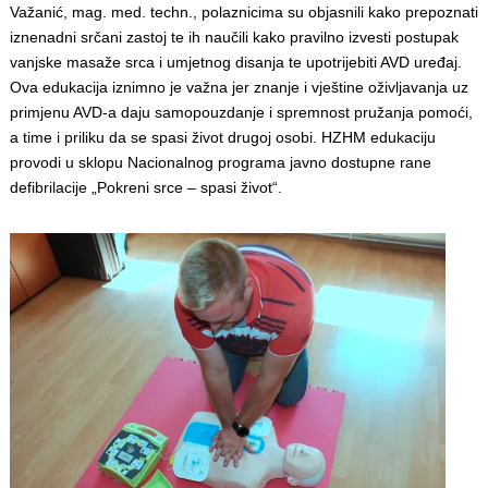
Važanić, mag. med. techn., polaznicima su objasnili kako prepoznati
iznenadni srčani zastoj te ih naučili kako pravilno izvesti postupak
vanjske masaže srca i umjetnog disanja te upotrijebiti AVD uređaj.
Ova edukacija iznimno je važna jer znanje i vještine oživljavanja uz
primjenu AVD-a daju samopouzdanje i spremnost pružanja pomoći,
a time i priliku da se spasi život drugoj osobi. HZHM edukaciju
provodi u sklopu Nacionalnog programa javno dostupne rane
defibrilacije „Pokreni srce – spasi život“.