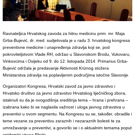
Ravnateljica Hrvatskog zavoda za hitnu medicinu prim. mr. Maja
Grba-Bujević, dr. med. sudjelovala je u radu 3. hrvatskog kongresa
preventivne medicine i unapređenja zdravlja koji se, pod
pokroviteljstvom Vlade RH, održao u Slavonskom Brodu, Vukovaru,
Vinkovcima i Osijeku od 9. do 12. listopada 2014. Primarius Grba-
Bujević održala je predavanje Aktivnosti Kriznog stožera
Ministarstva zdravlja na poplavljenim područjima istočne Slavonije
.
Organizatori Kongresa, Hrvatski zavod za javno zdravstvo i
Hrvatsko društvo za javno zdravstvo Hrvatskog liječničkog zbora,
istaknuli su da je ovogodišnja središnja tema – hrana i prehrana –
izabrana kako bi se naglasila važnost i uloga javnog zdravstva u
preventivi u ovom segmentu. Na Kongresu su se, također, obradile i
teme vezane za preventivu zaraznih i nezaraznih bolesti te za
umrežavanje u preventivi, a govorilo se i o aktualnim temama poput
epidemije virusa Ebole.