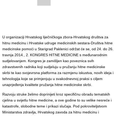
U organizaciji Hrvatskog liječničkoga zbora-Hrvatskog društva za
hitnu medicinu i Hrvatske udruge medicinskih sestara-Društva hitne
medicinske pomoći u Starigrad Paklenici održat će se, od 24. do 26.
travnja 2014., 2. KONGRES HITNE MEDICINE s međunarodnim
sudjelovanjem. Kongres je zamišljen kao poveznica svih
zdravstvenih radnika koji sudjeluju u pružanju hitne medicinske
skrbi te kao svojevrsna platforma za razmjenu iskustva, novih ideja i
tehnologija koje se primjenjuju u svakodnevnoj praksi s ciljem
unaprjeđenja kvalitete pružanja hitne medicinske skrbi.
Razvoju struke želimo doprinijeti kroz specifičnu obradu tematskih
cjelina u svijetlu hitne medicine, a ove godine to su velike nesreće i
katastrofe, slobodne teme i prikazi slučaja. Pod pokroviteljstvom
Ministarstva zdravlja, Hrvatskog zavoda za hitnu medicinu i