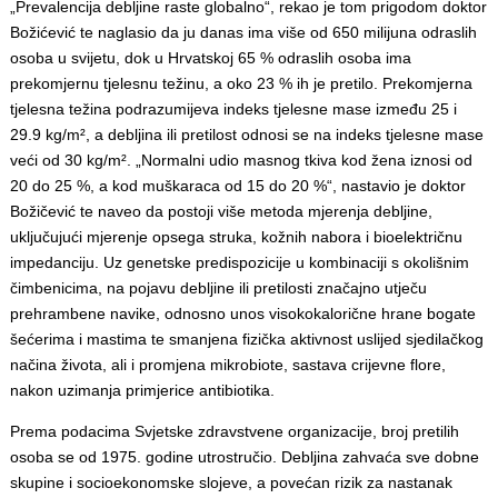
„Prevalencija debljine raste globalno“, rekao je tom prigodom doktor
Božićević te naglasio da ju danas ima više od 650 milijuna odraslih
osoba u svijetu, dok u Hrvatskoj 65 % odraslih osoba ima
prekomjernu tjelesnu težinu, a oko 23 % ih je pretilo. Prekomjerna
tjelesna težina podrazumijeva indeks tjelesne mase između 25 i
29.9 kg/m², a debljina ili pretilost odnosi se na indeks tjelesne mase
veći od 30 kg/m². „Normalni udio masnog tkiva kod žena iznosi od
20 do 25 %, a kod muškaraca od 15 do 20 %“, nastavio je doktor
Božičević te naveo da postoji više metoda mjerenja debljine,
uključujući mjerenje opsega struka, kožnih nabora i bioelektričnu
impedanciju. Uz genetske predispozicije u kombinaciji s okolišnim
čimbenicima, na pojavu debljine ili pretilosti značajno utječu
prehrambene navike, odnosno unos visokokalorične hrane bogate
šećerima i mastima te smanjena fizička aktivnost uslijed sjedilačkog
načina života, ali i promjena mikrobiote, sastava crijevne flore,
nakon uzimanja primjerice antibiotika.
Prema podacima Svjetske zdravstvene organizacije, broj pretilih
osoba se od 1975. godine utrostručio. Debljina zahvaća sve dobne
skupine i socioekonomske slojeve, a povećan rizik za nastanak