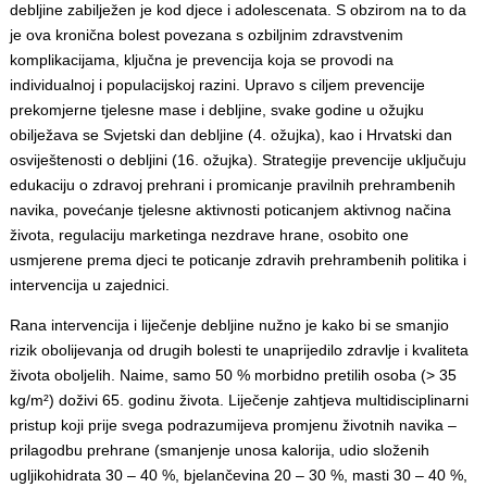
debljine zabilježen je kod djece i adolescenata. S obzirom na to da
je ova kronična bolest povezana s ozbiljnim zdravstvenim
komplikacijama, ključna je prevencija koja se provodi na
individualnoj i populacijskoj razini. Upravo s ciljem prevencije
prekomjerne tjelesne mase i debljine, svake godine u ožujku
obilježava se Svjetski dan debljine (4. ožujka), kao i Hrvatski dan
osviještenosti o debljini (16. ožujka). Strategije prevencije uključuju
edukaciju o zdravoj prehrani i promicanje pravilnih prehrambenih
navika, povećanje tjelesne aktivnosti poticanjem aktivnog načina
života, regulaciju marketinga nezdrave hrane, osobito one
usmjerene prema djeci te poticanje zdravih prehrambenih politika i
intervencija u zajednici.
Rana intervencija i liječenje debljine nužno je kako bi se smanjio
rizik obolijevanja od drugih bolesti te unaprijedilo zdravlje i kvaliteta
života oboljelih. Naime, samo 50 % morbidno pretilih osoba (> 35
kg/m²) doživi 65. godinu života. Liječenje zahtjeva multidisciplinarni
pristup koji prije svega podrazumijeva promjenu životnih navika –
prilagodbu prehrane (smanjenje unosa kalorija, udio složenih
ugljikohidrata 30 – 40 %, bjelančevina 20 – 30 %, masti 30 – 40 %,