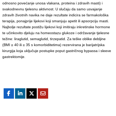
odnosno povećanje unosa vlakana, proteina i zdravih masti) i
svakodnevnu tjelesnu aktivnost. U slučaju da samo usvajanje
zdravih životnih navika ne daje rezultate indicira se farmakološka
terapija, ponajprije lijekovi koji smanjuju apetit ili apsorpciju masti.
Najbolje rezultate postižu lijekovi koji imitiraju inkretinske hormone
te učinkovito djeluju na homeostazu glukoze i održavanje tjelesne
težine: liraglutid, semaglutid, tirzepatid. Za teške oblike debljine
(BMI ≥ 40 ili ≥ 35 s komorbiditetima) rezervirana je barijatrijska
kirurgija koja uključuje postupke poput gastričnog bypassa i sleeve
gastrektomije.