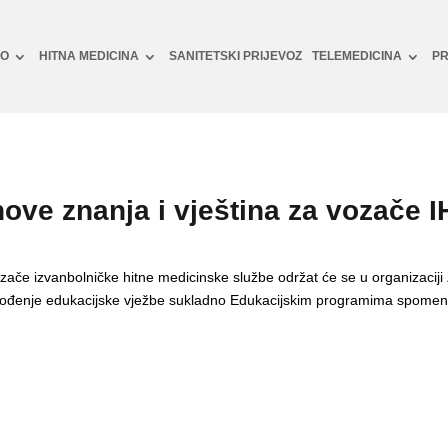
NO
HITNA MEDICINA
SANITETSKI PRIJEVOZ
TELEMEDICINA
PR
ove znanja i vještina za vozače 
ozače izvanbolničke hitne medicinske službe održat će se u organizaci
rovođenje edukacijske vježbe sukladno Edukacijskim programima spomen