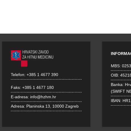
INFORMA
MBS: 025
Telefon:
+385 1 4677 390
OIB: 4521
Banka: Hr
Faks:
+385 1 4677 180
(SWIFT N
E-adresa:
info@hzhm.hr
IBAN: HR
Adresa:
Planinska 13, 10000 Zagreb