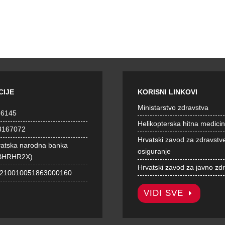
CIJE
KORISNI LINKOVI
Ministarstvo zdravstva
36145
Helikopterska hitna medici
8167072
Hrvatski zavod za zdravstv
vatska narodna banka
osiguranje
BHRHR2X)
Hrvatski zavod za javno zd
1210010051863000160
VIDI SVE