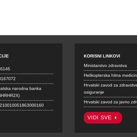
CIJE
KORISNI LINKOVI
Ministarstvo zdravstva
36145
Helikopterska hitna medici
8167072
Hrvatski zavod za zdravstv
vatska narodna banka
osiguranje
BHRHR2X)
Hrvatski zavod za javno zd
1210010051863000160
VIDI SVE