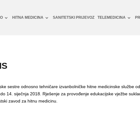
NO
HITNA MEDICINA
SANITETSKI PRIJEVOZ
TELEMEDICINA
PR
MS
nske sestre odnosno tehničare izvanbolničke hitne medicinske službe o
 do 14. siječnja 2018. Rješenje za provođenje edukacijske vježbe sukl
tski zavod za hitnu medicinu.