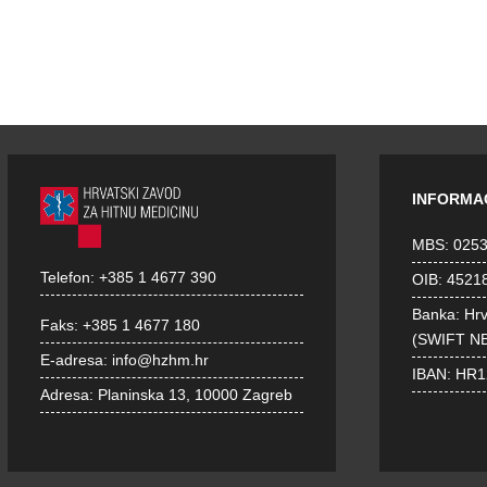
INFORMA
MBS: 025
Telefon:
+385 1 4677 390
OIB: 4521
Banka: Hr
Faks:
+385 1 4677 180
(SWIFT N
E-adresa:
info@hzhm.hr
IBAN: HR
Adresa:
Planinska 13, 10000 Zagreb