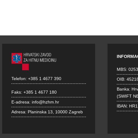
INFORMA
MBS: 025
Telefon:
+385 1 4677 390
OIB: 4521
Banka: Hr
Faks:
+385 1 4677 180
(SWIFT N
E-adresa:
info@hzhm.hr
IBAN: HR
Adresa:
Planinska 13, 10000 Zagreb