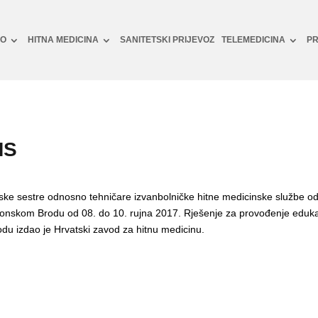
NO
HITNA MEDICINA
SANITETSKI PRIJEVOZ
TELEMEDICINA
PR
MS
nske sestre odnosno tehničare izvanbolničke hitne medicinske službe o
vonskom Brodu od 08. do 10. rujna 2017. Rješenje za provođenje eduk
du izdao je Hrvatski zavod za hitnu medicinu.