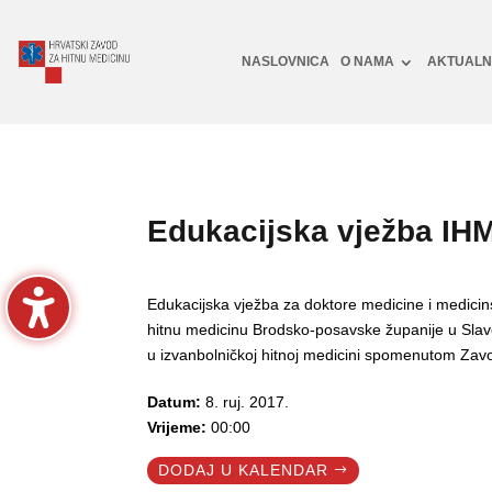
NASLOVNICA
O NAMA
AKTUAL
Edukacijska vježba IH
Edukacijska vježba za doktore medicine i medici
hitnu medicinu Brodsko-posavske županije u Sla
u izvanbolničkoj hitnoj medicini spomenutom Zavo
Datum:
8. ruj. 2017.
Vrijeme:
00:00
DODAJ U KALENDAR