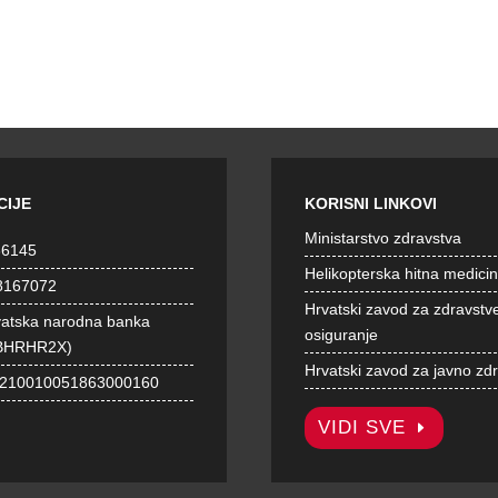
CIJE
KORISNI LINKOVI
Ministarstvo zdravstva
36145
Helikopterska hitna medici
8167072
Hrvatski zavod za zdravstv
vatska narodna banka
osiguranje
BHRHR2X)
Hrvatski zavod za javno zd
1210010051863000160
VIDI SVE