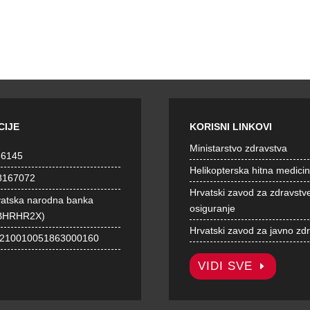
CIJE
KORISNI LINKOVI
Ministarstvo zdravstva
36145
Helikopterska hitna medici
8167072
Hrvatski zavod za zdravstv
vatska narodna banka
osiguranje
BHRHR2X)
Hrvatski zavod za javno zd
1210010051863000160
VIDI SVE