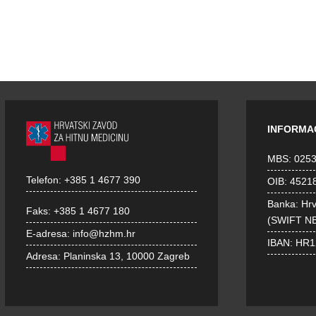
INFORMA
MBS: 025
Telefon:
+385 1 4677 390
OIB: 4521
Banka: Hr
Faks:
+385 1 4677 180
(SWIFT N
E-adresa:
info@hzhm.hr
IBAN: HR
Adresa:
Planinska 13, 10000 Zagreb