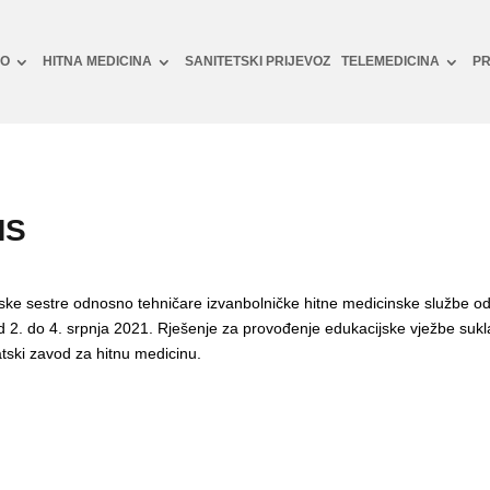
NO
HITNA MEDICINA
SANITETSKI PRIJEVOZ
TELEMEDICINA
PR
MS
ske sestre odnosno tehničare izvanbolničke hitne medicinske službe odr
d 2. do 4. srpnja 2021. Rješenje za provođenje edukacijske vježbe suk
tski zavod za hitnu medicinu.